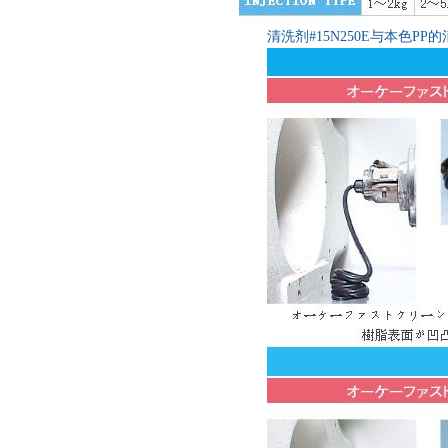
清洗剂
#15N250E
与本色
PP
的