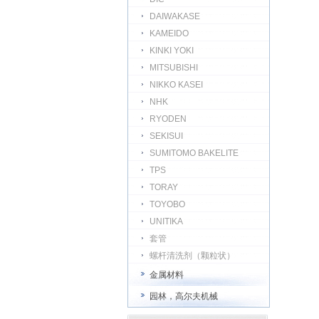
DAIWAKASE
KAMEIDO
KINKI YOKI
MITSUBISHI
NIKKO KASEI
NHK
RYODEN
SEKISUI
SUMITOMO BAKELITE
TPS
TORAY
TOYOBO
UNITIKA
套管
螺杆清洗剂（颗粒状）
金属材料
园林，高尔夫机械