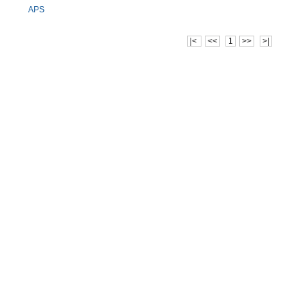
APS
|<
<<
1
>>
>|